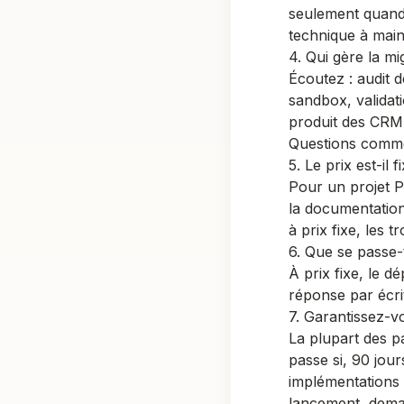
seulement quand 
technique à main
4. Qui gère la m
Écoutez : audit 
sandbox, validat
produit des CRM
Questions comme
5. Le prix est-il 
Pour un projet P
la documentation
à prix fixe, les tr
6. Que se passe-t
À prix fixe, le d
réponse par écri
7. Garantissez-v
La plupart des p
passe si, 90 jou
implémentations
lancement, deman