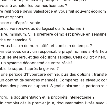
vous à acheter les bonnes licences ?
e relit votre devis Salesforce et vous fait souvent économ
ons et options.
raison et d'après-vente
uence verrons-nous du logiciel qui fonctionne ?
re, minimum. Si la première démo est prévue en semaine 
ise en semaine 6.
-vous besoin de notre côté, et combien de temps ?
onnête vous dira : un responsable projet nommé à 4–8 heu
ur les ateliers, et des décisions rapides. Celui qui dit « rie
a un système déconnecté de votre réalité.
ble le support après le go-live ?
une période d'hypercare définie, puis des options : transf
 un contrat de services managés. Comparez les niveaux c
ison des plans de support
. Signal d'alarme : le partenaire 
'org, la documentation et la propriété intellectuelle ?
n complet dès le premier jour, documentation livrée avec l