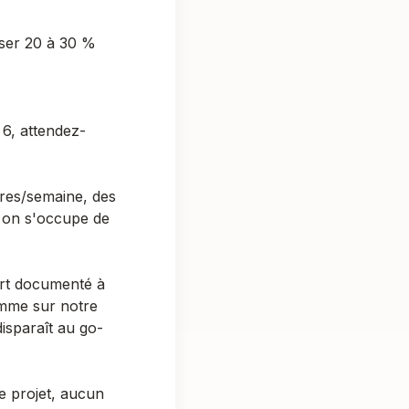
iser 20 à 30 %
6, attendez-
res/semaine, des
n, on s'occupe de
ert documenté à
omme sur notre
disparaît au go-
e projet, aucun