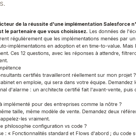
s.
icteur de la réussite d'une implémentation Salesforce n'
st le partenaire que vous choisissez.
Les données de l'é
rent régulièrement que les implémentations menées par un
uto-implémentations en adoption et en time-to-value. Mais l
nt. Ces 12 questions, avec les réponses à attendre, filtrer
ent.
ompétence
sultants certifiés travailleront réellement sur mon projet ?
abinet en emploie, qui sera dans
votre
équipe. Demandez l
gnal d'alarme : un architecte certifié fait l'avant-vente, puis
jà implémenté pour des entreprises comme la nôtre ?
ême taille, même modèle de vente. Demandez deux référen
et appelez-les vraiment.
re philosophie configuration vs code ?
 : « Fonctionnalités standard et Flows d'abord ; du code 