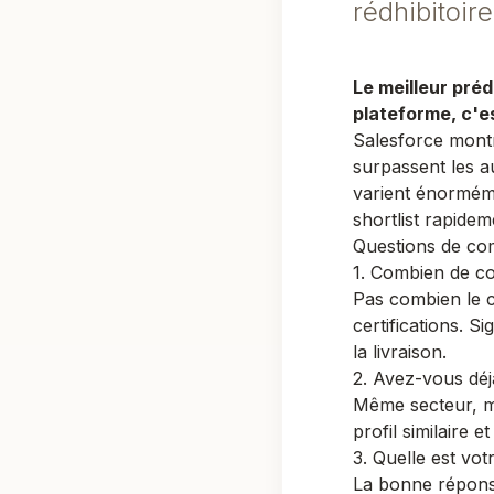
rédhibitoire
Le meilleur préd
plateforme, c'e
Salesforce mont
surpassent les a
varient énorméme
shortlist rapidem
Questions de c
1. Combien de con
Pas combien le c
certifications. Si
la livraison.
2. Avez-vous dé
Même secteur, m
profil similaire 
3. Quelle est vot
La bonne réponse