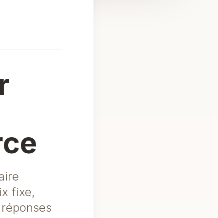
r
rce
aire
x fixe,
s réponses