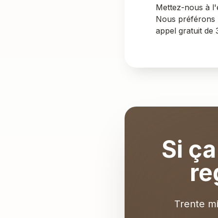
Mettez-nous à l
Nous préférons r
appel gratuit de
Si ç
re
Trente mi