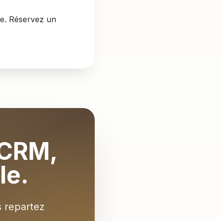
le.
Réservez un
 CRM,
le.
s repartez