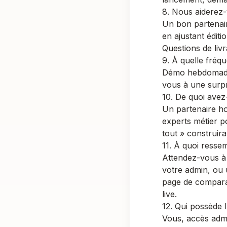
8. Nous aiderez-
Un bon partenair
en ajustant éditi
Questions de liv
9. À quelle fréq
Démo hebdomadai
vous à une surpr
10. De quoi avez
Un partenaire h
experts métier po
tout » construir
11. À quoi ressem
Attendez-vous à 
votre admin, ou
page de compara
live.
12. Qui possède l
Vous, accès admi