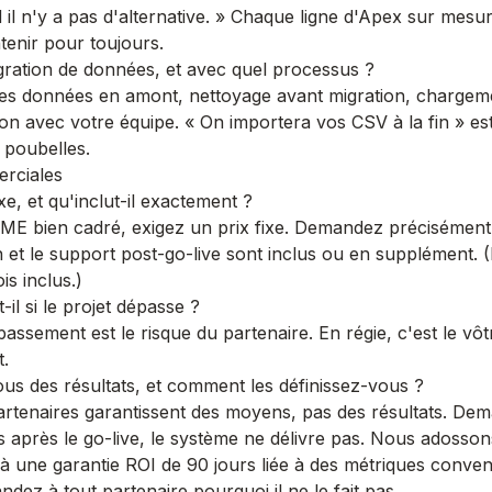
il n'y a pas d'alternative. » Chaque ligne d'Apex sur mesur
tenir pour toujours.
igration de données, et avec quel processus ?
des données en amont, nettoyage avant migration, chargeme
ion avec votre équipe. « On importera vos CSV à la fin » es
 poubelles.
rciales
fixe, et qu'inclut-il exactement ?
ME bien cadré, exigez un prix fixe. Demandez précisément 
 et le support post-go-live sont inclus ou en supplément.
ois inclus.)
-il si le projet dépasse ?
épassement est le risque du partenaire. En régie, c'est le vô
t.
ous des résultats, et comment les définissez-vous ?
artenaires garantissent des moyens, pas des résultats. De
rs après le go-live, le système ne délivre pas. Nous adosso
 à une
garantie ROI de 90 jours
liée à des métriques conven
dez à tout partenaire pourquoi il ne le fait pas.