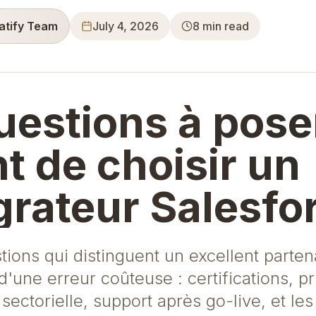
ratify Team
July 4, 2026
8
min read
uestions à pose
t de choisir un
grateur Salesfo
tions qui distinguent un excellent parten
'une erreur coûteuse : certifications, pri
sectorielle, support après go-live, et le