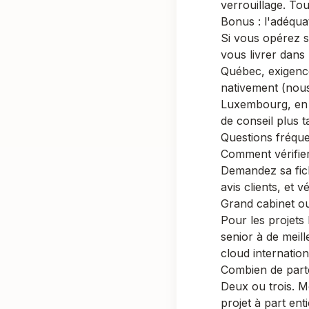
verrouillage. Tou
Bonus : l'adéqua
Si vous opérez s
vous livrer dans
Québec, exigenc
nativement (nous
Luxembourg
, e
de conseil plus t
Questions fréqu
Comment vérifier 
Demandez sa fich
avis clients, et v
Grand cabinet ou
Pour les projets
senior à de meill
cloud internatio
Combien de part
Deux ou trois. M
projet à part en