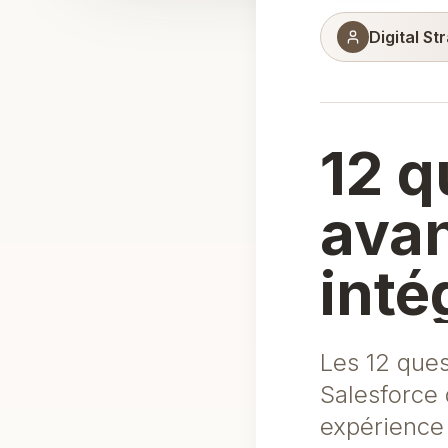
Digital St
12 q
avan
inté
Les 12 ques
Salesforce d
expérience 