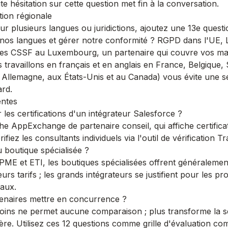
te hésitation sur cette question met fin à la conversation.
tion régionale
ur plusieurs langues ou juridictions, ajoutez une 13e questi
 nos langues et gérer notre conformité ?
RGPD dans l'UE, L
es CSSF au Luxembourg, un partenaire qui couvre vos m
 travaillons en français et en anglais en
France
,
Belgique
,
n
Allemagne
, aux
États-Unis
et au
Canada
) vous évite une 
ard.
entes
les certifications d'un intégrateur Salesforce ?
e AppExchange de partenaire conseil, qui affiche certificati
érifiez les consultants individuels via l'outil de vérification Tr
 boutique spécialisée ?
 PME et ETI, les boutiques spécialisées offrent généralemen
eurs tarifs ; les grands intégrateurs se justifient pour les 
naux.
enaires mettre en concurrence ?
oins ne permet aucune comparaison ; plus transforme la s
tière. Utilisez ces 12 questions comme grille d'évaluation c