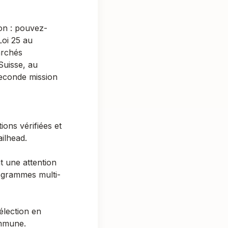
on :
pouvez-
oi 25 au
archés
Suisse
, au
seconde mission
ons vérifiées et
ailhead.
t une attention
programmes multi-
élection en
ommune.