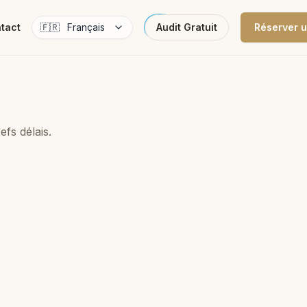
tact
🇫🇷
Français
Audit Gratuit
Réserver u
fs délais.